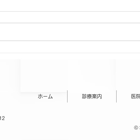
ホーム
診療案内
医
12
ⓒ 